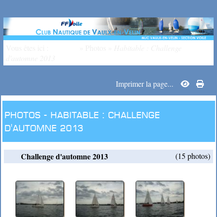
Vous êtes ici :
Accueil
»
Photos
»
Habitable : Challenge
d'automne 2013
Imprimer la page...
Photos -
Habitable :
Challenge
d'automne 2013
Challenge d'automne 2013
(15 photos)