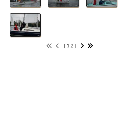
1
[
2
]