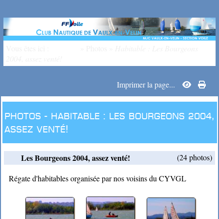
Vous êtes ici :
Accueil
»
Photos
»
Habitable : Les Bourgeons
2004, assez venté!
Imprimer la page...
Photos -
Habitable :
Les Bourgeons 2004,
assez venté!
Les Bourgeons 2004, assez venté!
(24 photos)
Régate d'habitables organisée par nos voisins du CYVGL