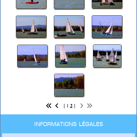
2
[
1
]
Informations légales