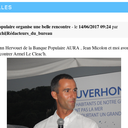
lles
ulaire organise une belle rencontre
14/06/2017 09:24
- le
par
cchi|Rédacteurs_du_bureau
ann Hervouet de la Banque Populaire AURA , Jean Micolon et moi avon
contrer Armel Le Cleac'h.