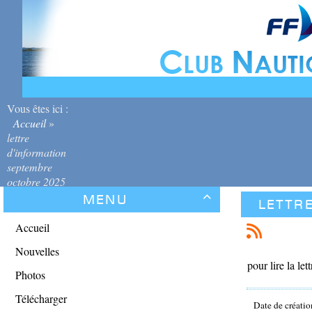
Vous êtes ici :
Accueil
»
lettre
d'information
septembre
octobre 2025
Menu

lettr
Accueil
Nouvelles
pour lire la let
Photos
Télécharger
Date de créatio