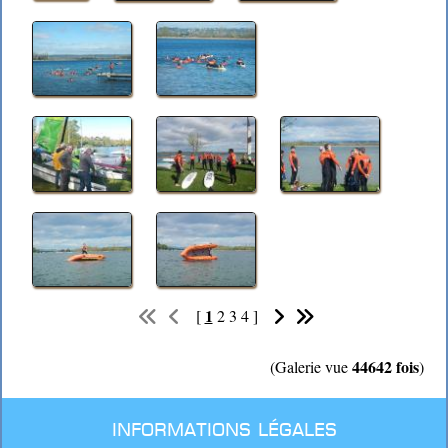
1
[
2
3
4
]
44642 fois
(Galerie vue
)
Informations légales