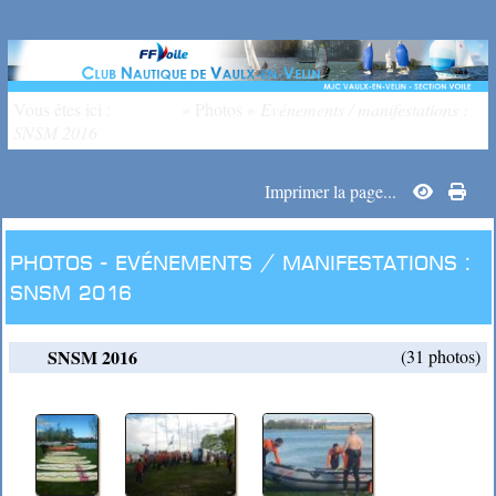
Vous êtes ici :
Accueil
»
Photos
»
Evénements / manifestations :
SNSM 2016
Imprimer la page...
Photos -
Evénements / manifestations :
SNSM 2016
SNSM 2016
(31 photos)