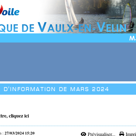
e d'information de MARS 2024
ttre, cliquez ici
27/03/2024 15:20
n :
Prévisualiser...
Impri