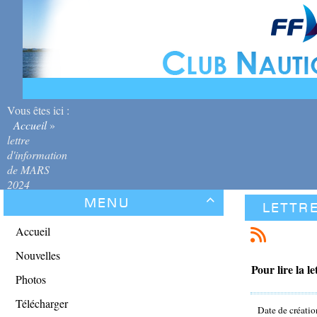
Vous êtes ici :
Accueil
»
lettre
d'information
de MARS
2024
Menu

lettr
Accueil
Nouvelles
Pour lire la le
Photos
Télécharger
Date de créatio